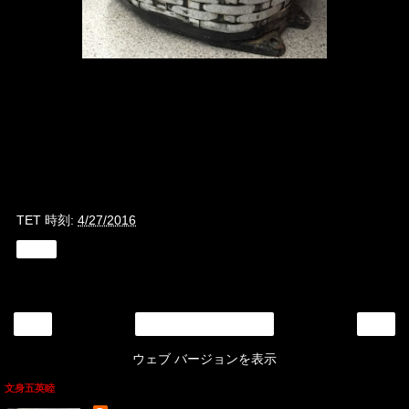
TET
時刻:
4/27/2016
共有
‹
›
ホーム
ウェブ バージョンを表示
文身五英睦